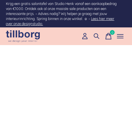
Krijg een gratis salontafel van Studio Henk vanaf een aankoopbedrag
van €1000. Ontdek ook al onze mooiste sale producten aan een
interessante prijs. – Advies nodig? Wij helpen je graag met jouw
interieurinrichting. Spring binnen in onze winkel. ☺ –
Lees hier meer
over onze designstudio.
0
items