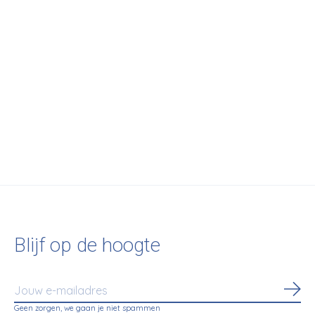
Audo Copenhagen
Afteroom Coat
Hanger, Small, Black
€75,00
Blijf op de hoogte
Abo
Geen zorgen, we gaan je niet spammen