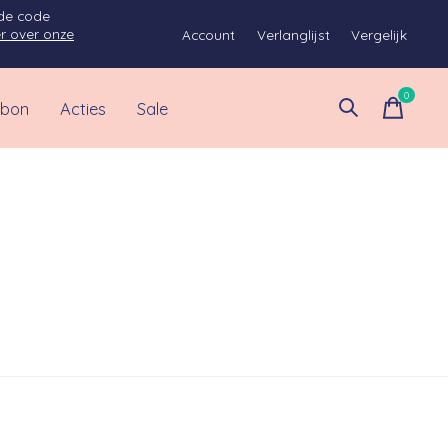
 de code
r over onze
Account
Verlanglijst
Vergelijk
0
items
bon
Acties
Sale