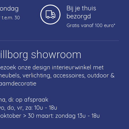
Bij je thuis
zondag
bezorgd
 t.e.m. 30
Gratis vanaf 100 euro*
tillborg showroom
ezoek onze design interieurwinkel met
eubels, verlichting, accessoires, outdoor &
aamdecoratie
a, di: op afspraak
o, do, vr, za: 10u - 18u
 oktober > 30 maart: zondag 13u - 18u