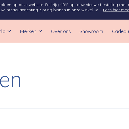
solden op onze website. En krijg -10% op jouw nieuwe bestelling met
 interieurinrichting. Spring binnen in onze winkel. ☺ –
Lees hier mee
dio
Merken
Over ons
Showroom
Cadeau
den