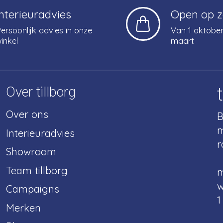
Interieuradvies
Open op 
ersoonlijk advies in onze
Van 1 oktober
inkel
maart
Over tillborg
Over ons
B
m
Interieuradvies
r
Showroom
Team tillborg
m
w
Campaigns
1
Merken