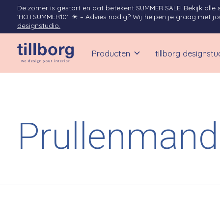
De zomer is gestart en dat betekent SUMMER SALE! Bekijk alle 
'HOTSUMMER10'. ☀︎ – Advies nodig? Wij helpen je graag met jouw
designstudio.
Producten
tillborg designstu
Prullenman