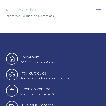
Abo
Geen zorgen, we gaan je niet spammen
Showroom
300m² inspiratie & design
Interieuradvies
Persoonlijk advies in onze winkel
Open op zondag
Van 1 oktober t.e.m. 30 maart
Bij je thuis bezorgd