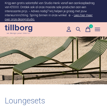
Krijg een gratis salontafel van Studio Henk vanaf een aankoopbedrag
van €1000. Ontdek ook al onze mooiste sale producten aan een
interessante prijs. – Advies nodig? Wij helpen je graag met jouw
interieurinrichting. Spring binnen in onze winkel. ☺ –
Lees hier meer
over onze designstudio.
0
items
Loungesets