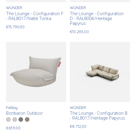
WÜNDER
WÜNDER
The Lounge - Configuration F
The Lounge - Configuration
- RAL8017/Natté Tonka
D - RAL8004/Heritage
Papyrus
€15.790,50
€10.285,00
Fatboy
WÜNDER
Bonbaron Outdoor
The Lounge - Configuration B
- RAL8017/Heritage Papyrus
Color:
Mist
Grey Taupe
*
— Mist
Rock Grey
Stripe Cacao
€8.712,00
€659,00