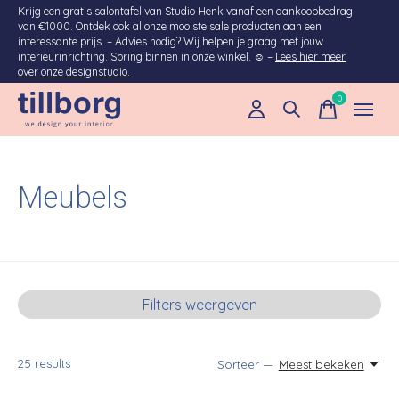
Krijg een gratis salontafel van Studio Henk vanaf een aankoopbedrag
van €1000. Ontdek ook al onze mooiste sale producten aan een
interessante prijs. – Advies nodig? Wij helpen je graag met jouw
interieurinrichting. Spring binnen in onze winkel. ☺ –
Lees hier meer
over onze designstudio.
0
items
Meubels
Filters weergeven
25
results
Sorteer —
Meest bekeken