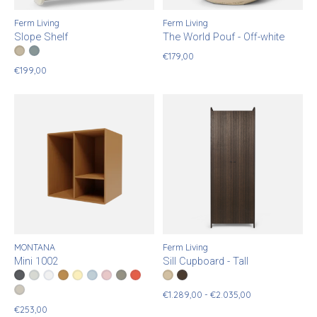
Ferm Living
Ferm Living
Slope Shelf
The World Pouf - Off-white
Color:
Cashmere
Storm
*
— Cashmere
€179,00
€199,00
MONTANA
Ferm Living
Mini 1002
Sill Cupboard - Tall
Color:
Anthracite
Nordic
*
— Anthracite
New White
Amber
Camomile
Flint
Ruby
Fennel
Rosehip
Color:
Cashmere
Dark Stained Oak
*
— Cashmere
Clay
€1.289,00 - €2.035,00
€253,00