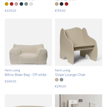
Color:
Goudgeel
Klassiek Rood
*
— Goudgeel
Pale Rose
Sea Blue
Soft Mint
Wit
Color:
Cashmere
Black
*
— Cashmere
Poppy Red
€229,00
€139,00
Ferm Living
Ferm Living
Billow Bean Bag - Off-white
Slope Lounge Chair
Color:
Cashmere
Storm
*
— Cashmere
€269,00
€249,00