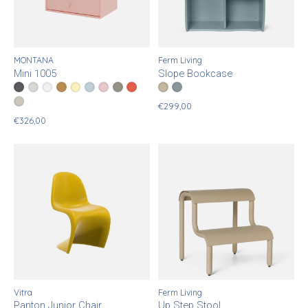
MONTANA
Ferm Living
Mini 1005
Slope Bookcase
Color:
Anthracite
Nordic
*
— Anthracite
New White
Amber
Camomile
Flint
Ruby
Fennel
Rosehip
Color:
Cashmere
Storm
*
— Cashmere
Clay
€299,00
€326,00
Vitra
Ferm Living
Panton Junior Chair
Up Step Stool