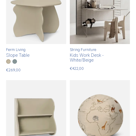
Ferm Living
String Furniture
Slope Table
Kids Work Desk -
White/Beige
Color:
Cashmere
Storm
*
— Cashmere
€422,00
€269,00