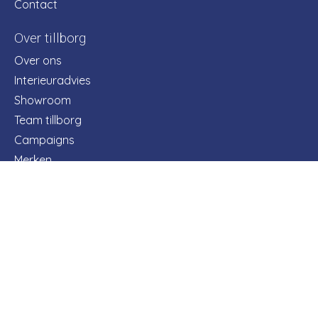
Contact
Over tillborg
Over ons
Interieuradvies
Showroom
Team tillborg
Campaigns
Merken
Blog
Mijn account
tillborg showroom
Bezoek onze design interieurwinkel met meubels,
verlichting, accessoires, outdoor & raamdecoratie
ma, di: op afspraak