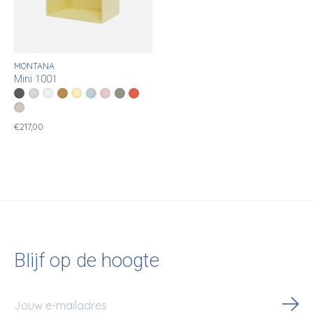
MONTANA
Mini 1001
Color:
Anthracite
Nordic
*
— Anthracite
New White
Amber
Camomile
Flint
Ruby
Fennel
Rosehip
Clay
€217,00
Blijf op de hoogte
Abo