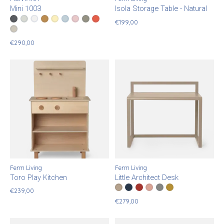
Mini 1003
Isola Storage Table - Natural
Color:
Anthracite
Nordic
*
— Anthracite
New White
Amber
Camomile
Flint
Ruby
Fennel
Rosehip
€199,00
Clay
€290,00
Ferm Living
Ferm Living
Toro Play Kitchen
Little Architect Desk
Color:
Cashmere
Dark Blue
*
— Cashmere
Poppy Red
Rose
Grey
Yellow
€239,00
€279,00