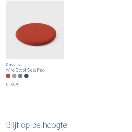
&Tradition
Wire Stool Seat Pad
Color:
Hallingdal 600
Hallingdal 126
*
— Hallingdal 600
Hallingdal 723
Hallingdal 944
€108,90
Blijf op de hoogte