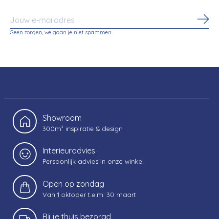
Abo
Geen zorgen, we gaan je niet spammen
Showroom
300m² inspiratie & design
Interieuradvies
Persoonlijk advies in onze winkel
Open op zondag
Van 1 oktober t.e.m. 30 maart
Bij je thuis bezorgd