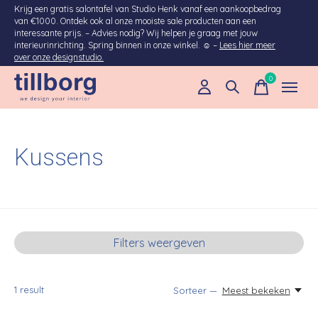
Krijg een gratis salontafel van Studio Henk vanaf een aankoopbedrag
van €1000. Ontdek ook al onze mooiste sale producten aan een
interessante prijs. – Advies nodig? Wij helpen je graag met jouw
interieurinrichting. Spring binnen in onze winkel. ☺ –
Lees hier meer
over onze designstudio.
0
items
Kussens
Filters weergeven
1
result
Sorteer —
Meest bekeken