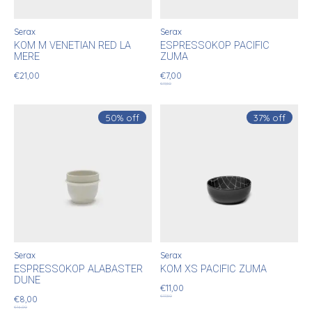
Serax
Serax
KOM M VENETIAN RED LA
ESPRESSOKOP PACIFIC
MERE
ZUMA
€21,00
€7,00
€11,50
50% off
37% off
Serax
Serax
ESPRESSOKOP ALABASTER
KOM XS PACIFIC ZUMA
DUNE
€11,00
€17,50
€8,00
€16,00