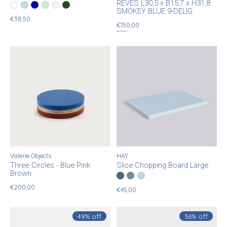
RÊVES L30,5 x B15,7 x H31,8
Color:
Transparant
Lichtblauw
*
— Transparant
Kobaltblauw
Groen
Frosted wit
Donkergroen
SMOKEY BLUE 9-DELIG
€38,50
€150,00
€232,00
Valerie Objects
HAY
Three Circles - Blue Pink
Slice Chopping Board Large
Brown
Color:
Dark Blue
Dark Green
*
— Dark Blue
Ice Blue
€200,00
€45,00
49% off
36% off