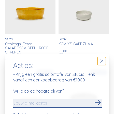
Serax
Serax
Ottolenghi Feast
KOM XS SALT ZUMA
SALADEKOM GEEL - RODE
€11,00
STREPEN
€17,50
€59,00
Acties:
48% off
36% off
- Krijg een gratis salontafel van Studio Henk
vanaf een aankoopbedrag van €1000
Wil je op de hoogte blijven?
Abonnee