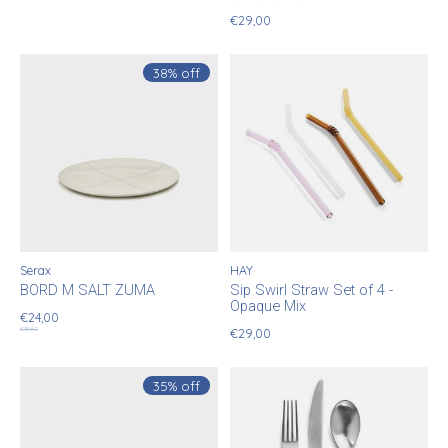
€29,00
38% off
Serax
HAY
BORD M SALT ZUMA
Sip Swirl Straw Set of 4 -
Opaque Mix
€24,00
€38,50
€29,00
35% off