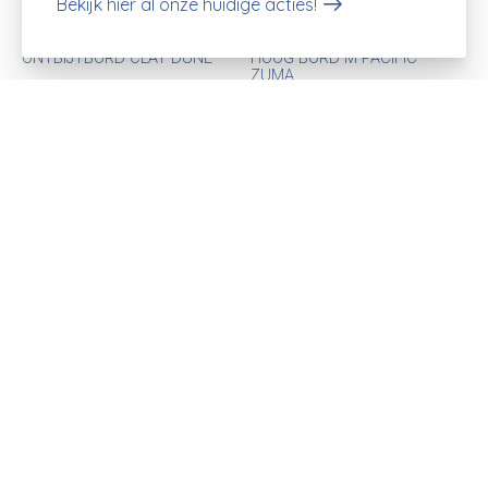
Bekijk hier al onze huidige acties!
Serax
Serax
ONTBIJTBORD CLAY DUNE
HOOG BORD M PACIFIC
ZUMA
€14,00
€27,00
€26,00
€40,50
37% off
42% off
Serax
Serax
BEKER PACIFIC ZUMA
KOM XL HOOG SLATE DUNE
€11,00
€188,00
€17,50
€325,00