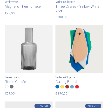
Weltevree
Valerie Objects
Magnetic Thermometer
Three Circles - Yellow White
Blue
€29,00
€200,00
Ferm Living
Valerie Objects
Ripple Carafe
Cutting Boards
Color:
Clear
Smoked
*
— Clear
Color:
green blue white pink
green yellow white pink
*
— green blue white pink
green yellow brown pink
brown blue white pink
black brown pink r
€39,00
€890,00
38% off
38% off