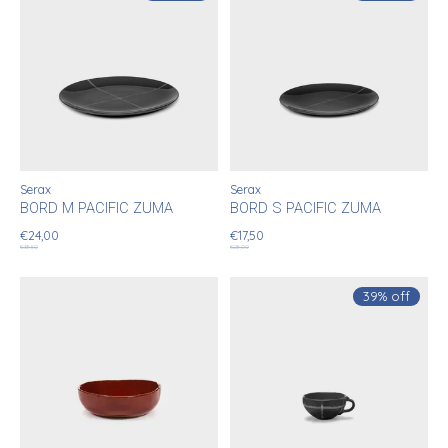
Serax
Serax
BORD M PACIFIC ZUMA
BORD S PACIFIC ZUMA
€24,00
€17,50
€38,50
€28,00
39% off