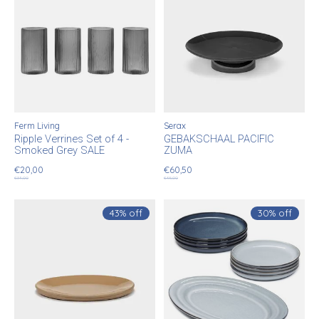
Ferm Living
Serax
Ripple Verrines Set of 4 -
GEBAKSCHAAL PACIFIC
Smoked Grey SALE
ZUMA
€20,00
€60,50
€39,00
€95,00
43% off
30% off