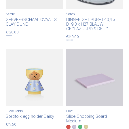
Serax
Serax
SERVEERSCHAAL OVAAL S
DINNER SET PURE L40,4 x
CLAY DUNE
B19,3 x H27 BLAUW
GEGLAZUURD 9-DELIG
€120,00
€210,00
€140,00
€200,00
Lucie Kaas
HAY
Bordfolk egg holder Daisy
Slice Chopping Board
Medium
€19,50
Color:
Red
Lavender
*
— Red
Green
Light Yellow