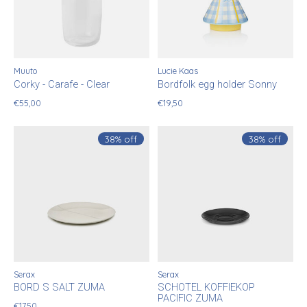
Muuto
Lucie Kaas
Corky - Carafe - Clear
Bordfolk egg holder Sonny
€55,00
€19,50
38% off
38% off
Serax
Serax
BORD S SALT ZUMA
SCHOTEL KOFFIEKOP
PACIFIC ZUMA
€17,50