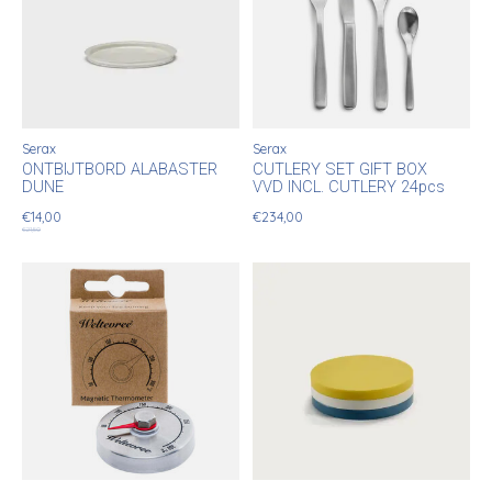
Serax
Serax
ONTBIJTBORD ALABASTER
CUTLERY SET GIFT BOX
DUNE
VVD INCL. CUTLERY 24pcs
€14,00
€234,00
€21,50