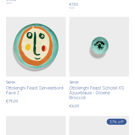
€28,00
€7,50
€12,00
Serax
Serax
Ottolenghi Feast Serveerbord
Ottolenghi Feast Schotel XS
Face 2
Azuurblauw - Groene
Broccoli
€79,00
€6,00
37% off