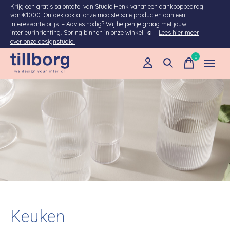
Krijg een gratis salontafel van Studio Henk vanaf een aankoopbedrag
van €1000. Ontdek ook al onze mooiste sale producten aan een
interessante prijs. – Advies nodig? Wij helpen je graag met jouw
interieurinrichting. Spring binnen in onze winkel. ☺ –
Lees hier meer
over onze designstudio.
0
items
Keuken