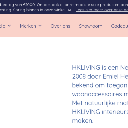
opbedrag van €1000. Ontdek ook al onze mooiste sale producten aan
ichting. Spring binnen in onze winkel. ☺ –
Lees hier meer over onze de
dio
Merken
Over ons
Showroom
Cadeau
HKLIVING is een Ne
2008 door Emiel He
bekend om toeganke
woonaccessoires m
Met natuurlijke mat
HKLIVING interieurs
maken.