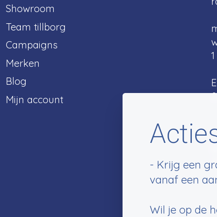
r
Showroom
Team tillborg
m
w
Campaigns
1
Merken
Blog
E
2
Mijn account
Acties
B
2
- Krijg een g
vanaf een aa
Wil je op de 