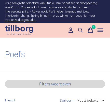
Krijg een gratis salontafel van Studio Henk vanaf een aankoopbedrag
van €1000. Ontdek ook al onze mooiste sale producten aan een
interessante prijs. – Advies nodig? Wij helpen je graag met jouw
interieurinrichting. Spring binnen in onze winkel. ☺ –
Lees hier meer
over onze designstudio.
0
items
Poefs
Filters weergeven
1
result
Sorteer —
Meest bekeken