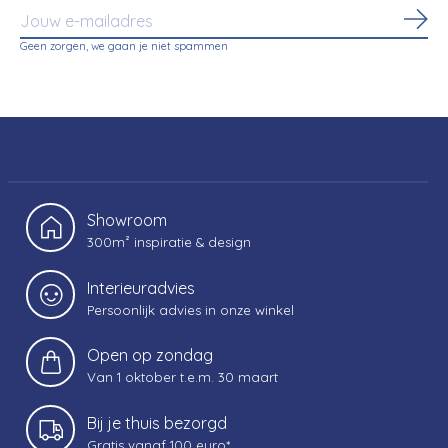
Abo
Geen zorgen, we gaan je niet spammen
Showroom
300m² inspiratie & design
Interieuradvies
Persoonlijk advies in onze winkel
Open op zondag
Van 1 oktober t.e.m. 30 maart
Bij je thuis bezorgd
Gratis vanaf 100 euro*