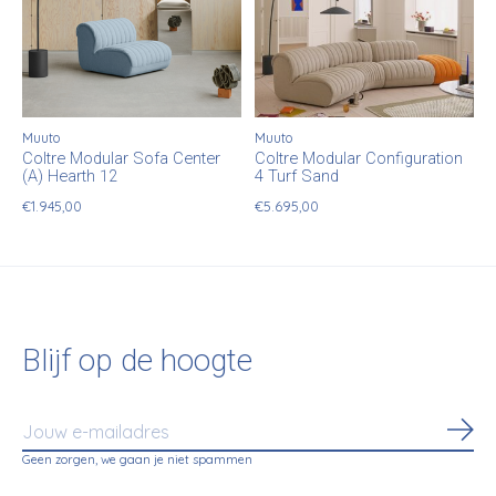
Muuto
Muuto
Coltre Modular Sofa Center
Coltre Modular Configuration
(A) Hearth 12
4 Turf Sand
€1.945,00
€5.695,00
Blijf op de hoogte
Abo
Geen zorgen, we gaan je niet spammen