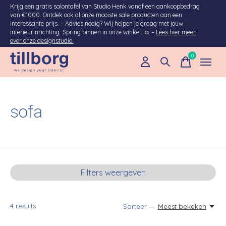
Krijg een gratis salontafel van Studio Henk vanaf een aankoopbedrag
van €1000. Ontdek ook al onze mooiste sale producten aan een
interessante prijs. – Advies nodig? Wij helpen je graag met jouw
interieurinrichting. Spring binnen in onze winkel. ☺ –
Lees hier meer
over onze designstudio.
0
items
sofa
Filters weergeven
4
results
Sorteer —
Meest bekeken