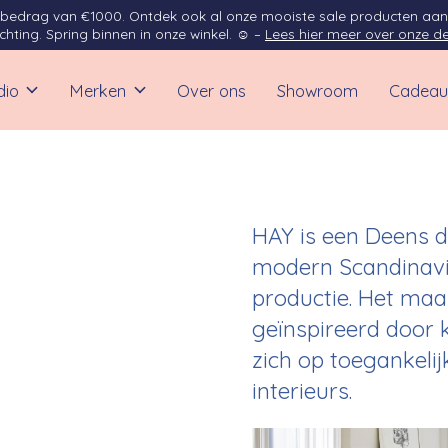
opbedrag van €1000. Ontdek ook al onze mooiste sale producten aan
ichting. Spring binnen in onze winkel. ☺ –
Lees hier meer over onze de
dio
Merken
Over ons
Showroom
Cadeau
HAY is een Deens d
modern Scandinavi
productie. Het maak
geïnspireerd door k
zich op toegankelij
interieurs.