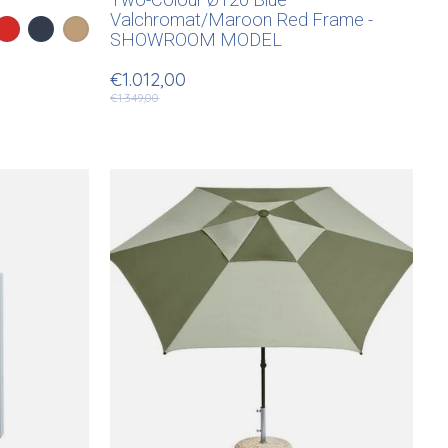
Two-Colour Ø120 Blue
Valchromat/Maroon Red Frame -
ack
e Blue
Scarlet Red
Deep Blue
Golden
SHOWROOM MODEL
€1.012,00
€1.349,00