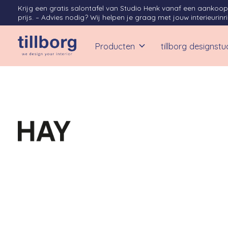
Krijg een gratis salontafel van Studio Henk vanaf een aanko
prijs. – Advies nodig? Wij helpen je graag met jouw interieurinr
Producten
tillborg designstu
HAY