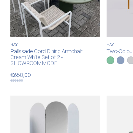
HAY
HAY
Palissade Cord Dining Armchair
Two-Colou
Cream White Set of 2 -
Color:
Green Min
Blue 
*
— Gre
Li
SHOWROOMMODEL
€650,00
€958,00