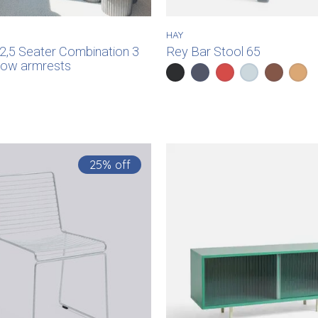
HAY
2,5 Seater Combination 3
Rey Bar Stool 65
- low armrests
e
rame
ry Frame
Color:
Deep Black
Deep Blue
*
— Deep Black
Scarlet Red
Slate Blue
Umber 
Gold
25% off