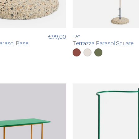
€99,00
HAY
arasol Base
Terrazza Parasol Square
Color:
Off White/Burgundy
Off White/Grey
*
— Off White/Burgundy
Green/Dark Gre