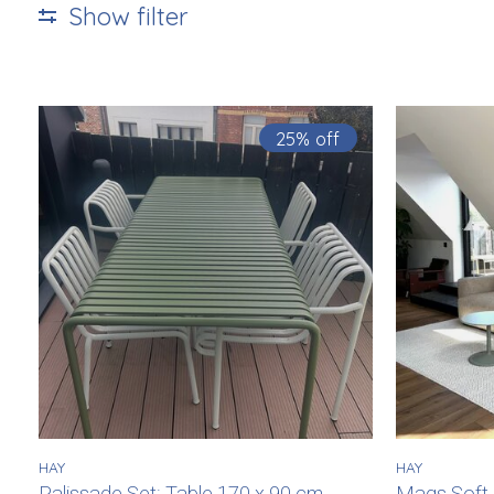
Show filter
25% off
HAY
HAY