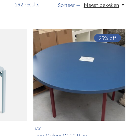
292
results
Sorteer —
Meest bekeken
25% off
HAY