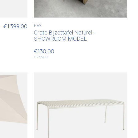
€1.399,00
HAY
Crate Bijzettafel Naturel -
SHOWROOM MODEL
ren
en
€130,00
€255,00