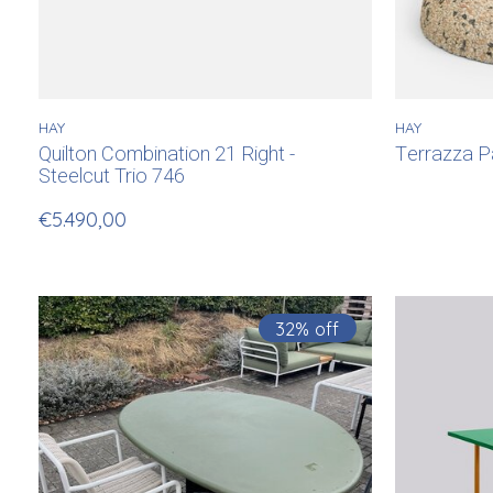
HAY
HAY
Quilton Combination 21 Right -
Terrazza P
Steelcut Trio 746
€5.490,00
32% off