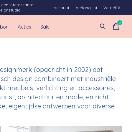
 een interessante
Account
Verlanglijst
Vergelijk
signstudio.
0
items
bon
Acties
Sale
esignmerk (opgericht in 2002) dat
sch design combineert met industriële
t meubels, verlichting en accessoires,
unst, architectuur en mode, en richt
ke, eigentijdse ontwerpen voor diverse