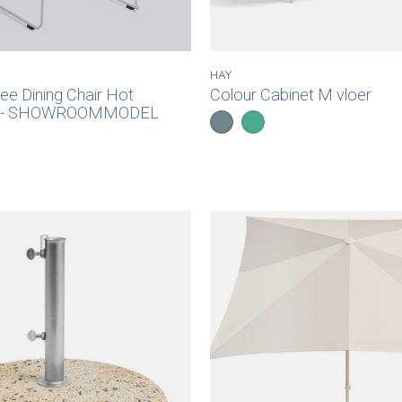
HAY
Hee Dining Chair Hot
Colour Cabinet M vloer
ed - SHOWROOMMODEL
Color:
Multi met glazen deuren
Mint met glazen deu
*
— Multi met glazen deur