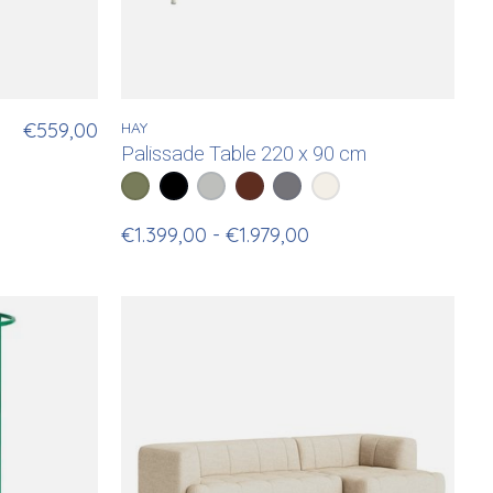
€559,00
HAY
Palissade Table 220 x 90 cm
en
Color:
Olive
Anthracite
*
— Olive
Sky Grey
Iron Red
Hot Galvanised Steel
Cream White
€1.399,00 - €1.979,00