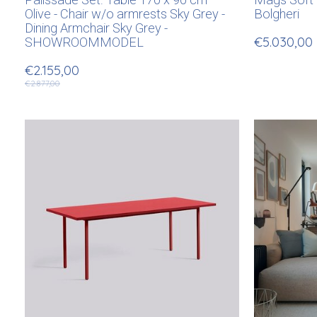
Palissade Set: Table 170 x 90 cm
Mags Soft 
Olive - Chair w/o armrests Sky Grey -
Bolgheri
Dining Armchair Sky Grey -
SHOWROOMMODEL
€5.030,00
€2.155,00
€2.877,00