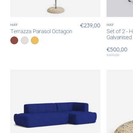
HAY
€239,00
HAY
Terrazza Parasol Octagon
Set of 2 - 
Galvanis
Color:
Off White/Burgundy
Off White/Grey
*
— Off White/Burgundy
Off White/Ochre
€500,00
€670,00