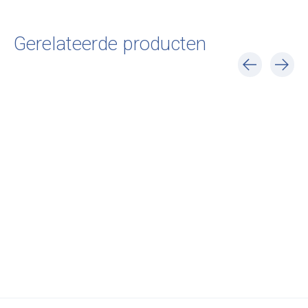
Gerelateerde producten
Carousel items
Ferm Living
Valerie Objects
Pond Trivets Brass
Trivets Round Set
€75,00
€99,00