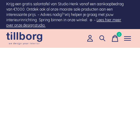
Krijg een gratis salontafel van Studio Henk vanaf een aankoopbedrag
van €1000. Ontdek ook al onze mooiste sale producten aan een
interessante prijs. – Advies nodig? Wij helpen je graag met jouw
interieurinrichting. Spring binnen in onze winkel. ☺ –
Lees hier meer
over onze designstudio.
0
items