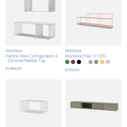
MONTANA
MONTANA
Panton Wire Configuration 4
Montana Free 111220
- Chrome/Marble Top
Color:
152 Parsley
155 Masala
*
— 152 Parsley
101 New White
05 Black
02 Fjord
144 Fennel
166 Acacia
167 Ruby
€1.488,00
€1.156,00