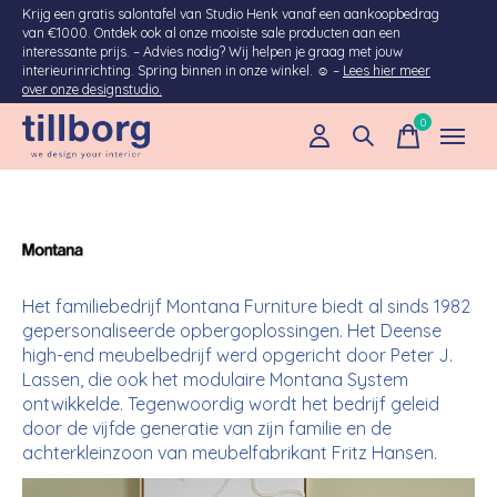
Krijg een gratis salontafel van Studio Henk vanaf een aankoopbedrag
van €1000. Ontdek ook al onze mooiste sale producten aan een
interessante prijs. – Advies nodig? Wij helpen je graag met jouw
interieurinrichting. Spring binnen in onze winkel. ☺ –
Lees hier meer
over onze designstudio.
0
items
MONTANA
Het familiebedrijf Montana Furniture biedt al sinds 1982
gepersonaliseerde opbergoplossingen. Het Deense
high-end meubelbedrijf werd opgericht door Peter J.
Lassen, die ook het modulaire Montana System
ontwikkelde. Tegenwoordig wordt het bedrijf geleid
door de vijfde generatie van zijn familie en de
achterkleinzoon van meubelfabrikant Fritz Hansen.