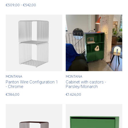
€509,00 - €542,00
MONTANA
MONTANA
Panton Wire Configuration 1
Cabinet with castors -
- Chrome
Parsley/Monarch
€386,00
€1.626,00