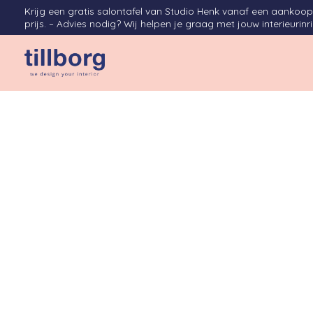
Krijg een gratis salontafel van Studio Henk vanaf een aanko
prijs. – Advies nodig? Wij helpen je graag met jouw interieurinr