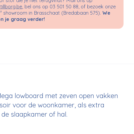
 of stof die je niet terugvindt? Mail ons op
tillborg.be
, bel ons op 03 501 50 88, of bezoek onze
 showroom in Brasschaat (Bredabaan 575).
We
n je graag verder!
Mega lowboard met zeven open vakken
ssoir voor de woonkamer, als extra
de slaapkamer of hal.