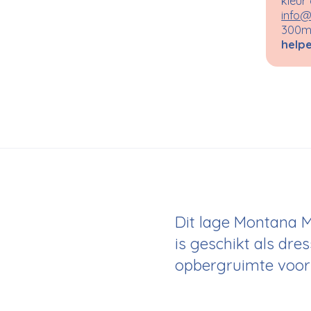
kleur
info@
300m²
helpe
Dit lage Montana 
is geschikt als dre
opbergruimte voor 