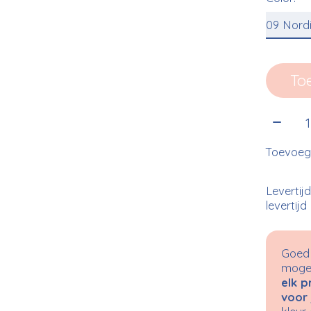
To
Aantal
Toevoege
Levertij
levertijd
Goed 
mogel
elk p
voor 