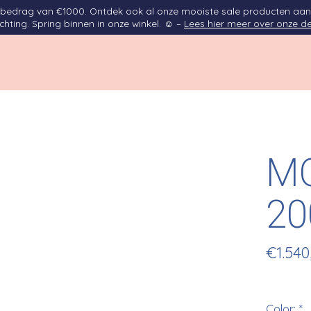
opbedrag van €1000. Ontdek ook al onze mooiste sale producten aan
ichting. Spring binnen in onze winkel. ☺ –
Lees hier meer over onze de
M
20
€1.540
Color:
*