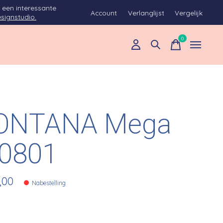
 een interessante
Account
Verlanglijst
Vergelijk
signstudio.
0
items
ONTANA Mega
0801
,00
Nabestelling