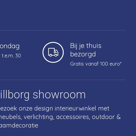
Bij je thuis
zondag
bezorgd
 t.e.m. 30
Gratis vanaf 100 euro*
tillborg showroom
ezoek onze design interieurwinkel met
eubels, verlichting, accessoires, outdoor &
aamdecoratie