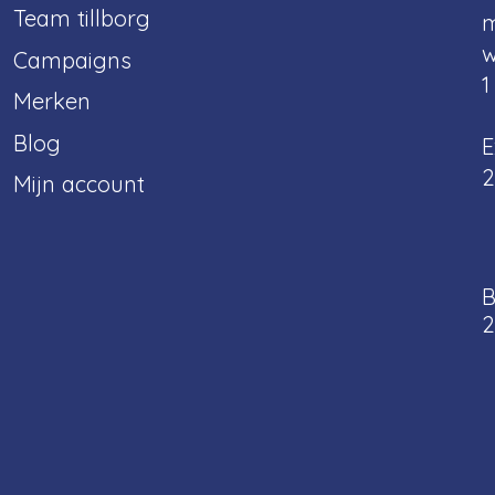
Team tillborg
m
w
Campaigns
1
Merken
Blog
E
2
Mijn account
B
2