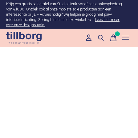
Krijg een gratis salontafel van Studio Henk vanaf een aankoopbedrag
van €1000. Ontdek ook al onze mooiste sale producten aan een
interessante prijs. – Advies nodig? Wij helpen je graag met jouw
interieurinrichting. Spring binnen in onze winkel. ☺ –
Lees hier meer
over onze designstudio.
0
items