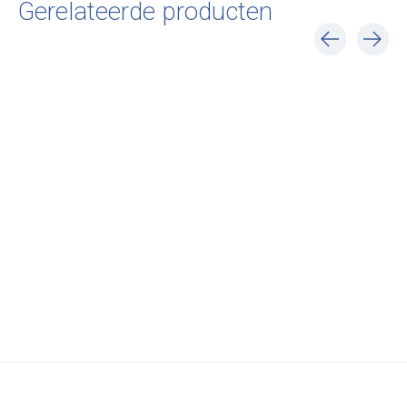
Gerelateerde producten
Carousel items
MONTANA
Panton Wire Single
D34,8 cm
€193,00