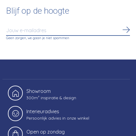
Blijf op de hoogte
Abo
Geen zorgen, we gaan je niet spammen
Showroom
300m² inspiratie & design
Interieuradvies
Persoonlijk advies in onze winkel
Open op zondag