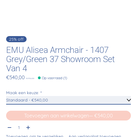
25% off
EMU Alisea Armchair - 1407
Grey/Green 37 Showroom Set
Van 4
€540,00
Op voorraad (1)
€716,00
Maak een keuze:
*
Toevoegen aan winkelwagen
— €540,00
Aantal:
Toevoegen om te vergelijken
Aan verlanglijst toevoegen