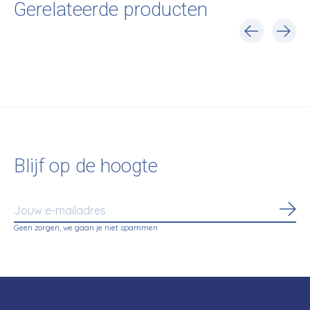
Gerelateerde producten
Carousel items
Blijf op de hoogte
Abo
Geen zorgen, we gaan je niet spammen