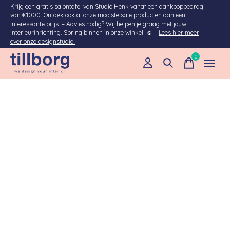
Krijg een gratis salontafel van Studio Henk vanaf een aankoopbedrag
van €1000. Ontdek ook al onze mooiste sale producten aan een
interessante prijs. – Advies nodig? Wij helpen je graag met jouw
interieurinrichting. Spring binnen in onze winkel. ☺ –
Lees hier meer
over onze designstudio.
0
items