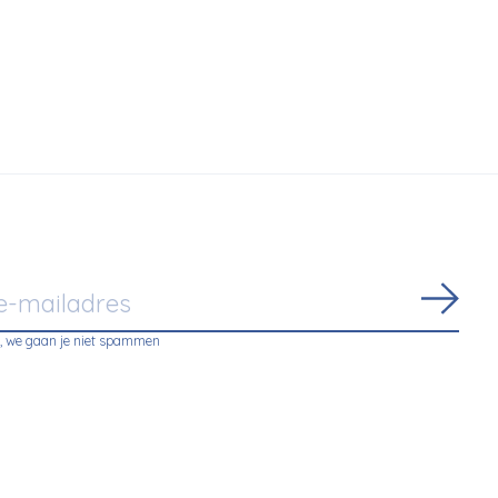
li
€2.336,00
Abon
, we gaan je niet spammen