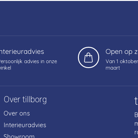
Interieuradvies
Open op 
ersoonlijk advies in onze
Van 1 oktober
inkel
maart
Over tillborg
Over ons
B
m
Interieuradvies
r
Showroom