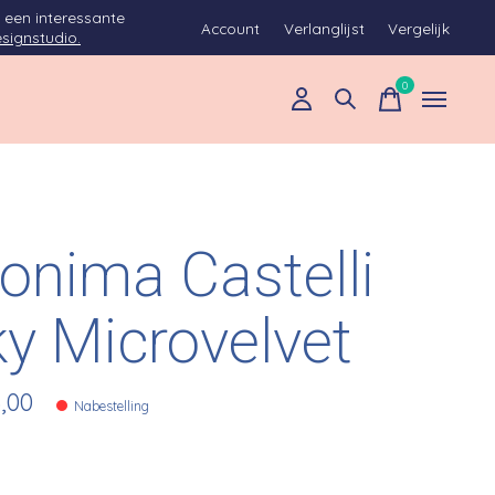
 een interessante
Account
Verlanglijst
Vergelijk
signstudio.
0
items
onima Castelli
ky Microvelvet
,00
Nabestelling