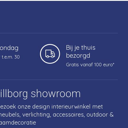
Bij je thuis
zondag
bezorgd
 t.e.m. 30
Gratis vanaf 100 euro*
tillborg showroom
ezoek onze design interieurwinkel met
eubels, verlichting, accessoires, outdoor &
aamdecoratie