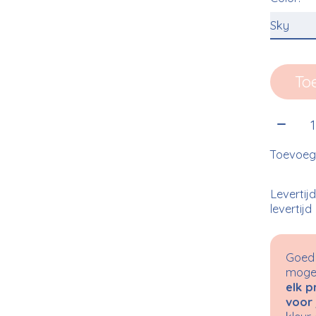
To
Aantal
Toevoege
Levertij
levertijd
Goed 
mogel
elk p
voor 