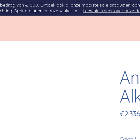
opbedrag van €1000. Ontdek ook al onze mooiste sale producten aan
ichting. Spring binnen in onze winkel. ☺ –
Lees hier meer over onze de
An
Al
€2.336
Color:
*