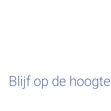
Anonima Castelli
€1.736,00
Anon
Alky
Alk
Blijf op de hoogte