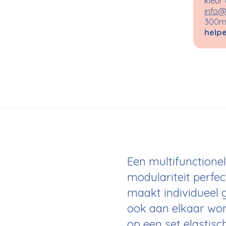
kleur
info@
300m²
helpe
Een multifunctionel
modulariteit perfe
maakt individueel 
ook aan elkaar wor
op een set elastis