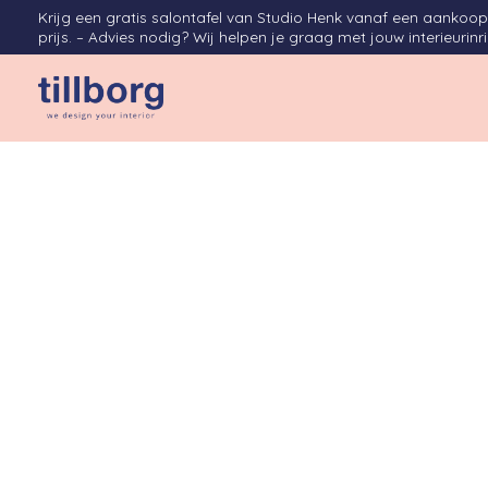
Krijg een gratis salontafel van Studio Henk vanaf een aanko
prijs. – Advies nodig? Wij helpen je graag met jouw interieurinr