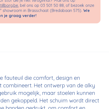
 of stof die je niet terugvindt? Mail ons op
tillborg.be
, bel ons op 03 501 50 88, of bezoek onze
 showroom in Brasschaat (Bredabaan 575).
We
n je graag verder!
e fauteuil die comfort, design en
ct combineert. Het ontwerp van de alky
gebruik mogelijk, maar stoelen kunnen
den gekoppeld. Het schuim wordt direct
che banden gedrukt, om comfort en