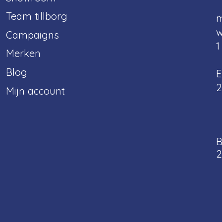
Team tillborg
m
w
Campaigns
1
Merken
Blog
E
2
Mijn account
B
2