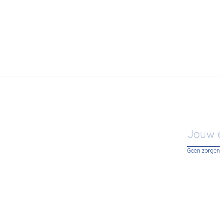
ima Castelli
€2.136,00
Anonima Castel
y Bouclé
Alky Velvet
Geen zorgen