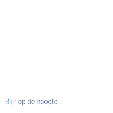
Serax
Serax
Serax
APERO SET TERRES
DINNER SET TERRES
DINNER SET P
DE RÊVES L20 x
DE RÊVES L30,5 x
L40,4 x B19,3 x
B18,7 x H7,4 SMOKEY
B15,7 x H31,8
BLAUW
BLUE
SMOKEY BLUE 9-
GEGLAZUURD 9
DELIG
DELIG
€76,00
€150,00
€140,00
€232,00
€200,00
Blijf op de hoogte