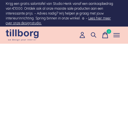
Krijg een gratis salontafel van Studio Henk vanaf een aankoopbedrag
van €1000. Ontdek ook al onze mooiste sale producten aan een
interessante prijs. – Advies nodig? Wij helpen je graag met jouw
interieurinrichting. Spring binnen in onze winkel. ☺ –
Lees hier meer
over onze designstudio.
0
items