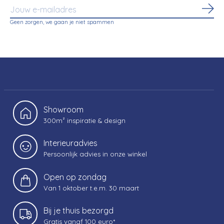
Abo
Geen zorgen, we gaan je niet spammen
Showroom
300m² inspiratie & design
Interieuradvies
Persoonlijk advies in onze winkel
Open op zondag
Van 1 oktober t.e.m. 30 maart
Bij je thuis bezorgd
Gratis vanaf 100 euro*