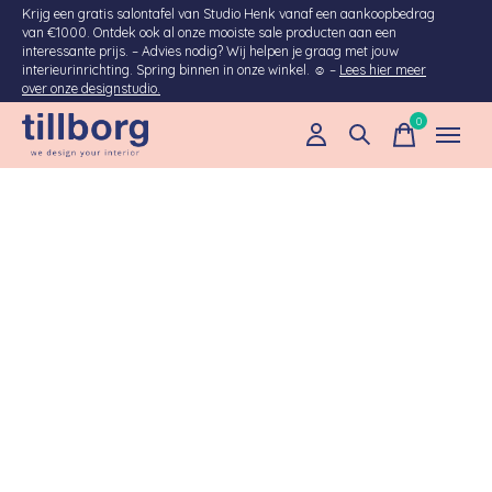
Krijg een gratis salontafel van Studio Henk vanaf een aankoopbedrag
van €1000. Ontdek ook al onze mooiste sale producten aan een
interessante prijs. – Advies nodig? Wij helpen je graag met jouw
interieurinrichting. Spring binnen in onze winkel. ☺ –
Lees hier meer
over onze designstudio.
0
items