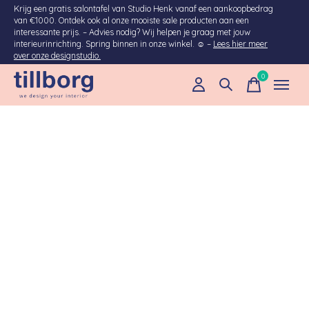
Krijg een gratis salontafel van Studio Henk vanaf een aankoopbedrag
van €1000. Ontdek ook al onze mooiste sale producten aan een
interessante prijs. – Advies nodig? Wij helpen je graag met jouw
interieurinrichting. Spring binnen in onze winkel. ☺ –
Lees hier meer
over onze designstudio.
0
items