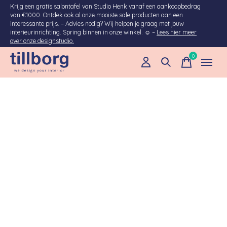
Krijg een gratis salontafel van Studio Henk vanaf een aankoopbedrag
van €1000. Ontdek ook al onze mooiste sale producten aan een
interessante prijs. – Advies nodig? Wij helpen je graag met jouw
interieurinrichting. Spring binnen in onze winkel. ☺ –
Lees hier meer
over onze designstudio.
0
items