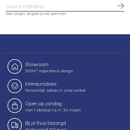
Abo
Geen zorgen, we gaan je niet spammen
Showroom
300m² inspiratie & design
Interieuradvies
Persoonlijk advies in onze winkel
Open op zondag
Van 1 oktober t.e.m. 30 maart
Bij je thuis bezorgd
Gratis vanaf 100 euro*