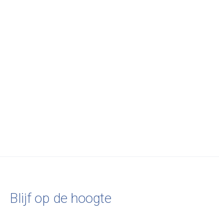
Plié Wall 2 Shelves 70
KGT Wall Unit 3
Plié Side Table 
cm
Small Drawers
€740,00
€390,00
€995,00
Blijf op de hoogte