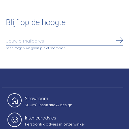
Blijf op de hoogte
Abo
Geen zorgen, we gaan je niet spammen
Showroom
300m² inspiratie & design
Interieuradvies
Persoonlijk advies in onze winkel