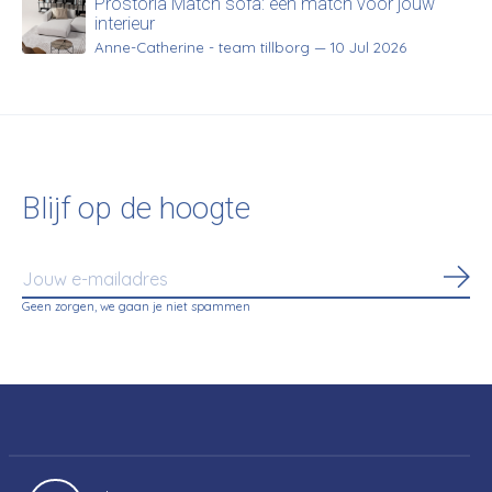
Prostoria Match sofa: een match voor jouw
interieur
Anne-Catherine - team tillborg
—
10 Jul 2026
Blijf op de hoogte
Abo
Geen zorgen, we gaan je niet spammen