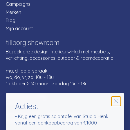
Campaigns
Merken
Blog
Mijn account
tillborg showroom
Bezoek onze design interieurwinkel met meubels,
verlichting, accessoires, outdoor & raamdecoratie
ma, di: op afspraak
wo, do, vr, za: 10u - 18u
1 oktober > 30 maart: zondag 13u - 18u
Extra shopzondag:
27/09
Acties:
Bredabaan 575
info@tillborg.be
- Krijg een gratis salontafel van Studio Henk
2930 Brasschaat
+32 3 501 50 88
vanaf een aankoopbedrag van €1000