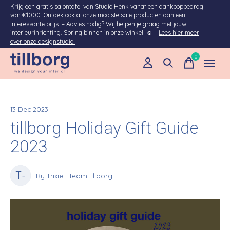
Krijg een gratis salontafel van Studio Henk vanaf een aankoopbedrag
van €1000. Ontdek ook al onze mooiste sale producten aan een
interessante prijs. – Advies nodig? Wij helpen je graag met jouw
interieurinrichting. Spring binnen in onze winkel. ☺ –
Lees hier meer
over onze designstudio.
0
items
13 Dec 2023
tillborg Holiday Gift Guide
2023
T-
By Trixie - team tillborg