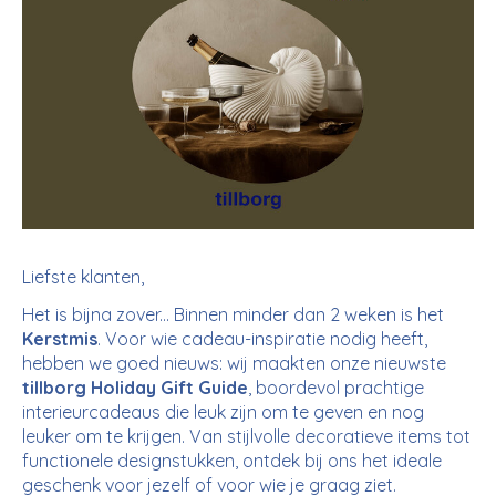
Liefste klanten,
Het is bijna zover... Binnen minder dan 2 weken is het
Kerstmis
. Voor wie cadeau-inspiratie nodig heeft,
hebben we goed nieuws: wij maakten onze nieuwste
tillborg Holiday Gift Guide
, boordevol prachtige
interieurcadeaus die leuk zijn om te geven en nog
leuker om te krijgen. Van stijlvolle decoratieve items tot
functionele designstukken, ontdek bij ons het ideale
geschenk voor jezelf of voor wie je graag ziet.