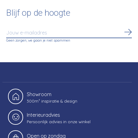
Blijf op de hoogte
Abo
Geen zorgen, we gaan je niet spammen
Showroom
300m² inspiratie & design
Interieuradvies
Persoonlijk advies in onze winkel
Open op zondag