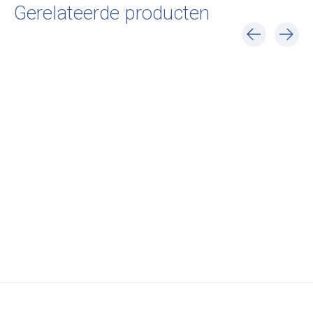
Gerelateerde producten
Carousel items
Lucie Kaas
Bordfolk egg holder
Grandpa
€19,50