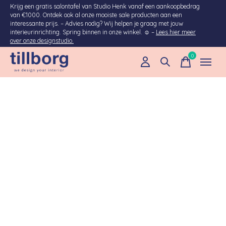
Krijg een gratis salontafel van Studio Henk vanaf een aankoopbedrag
van €1000. Ontdek ook al onze mooiste sale producten aan een
interessante prijs. – Advies nodig? Wij helpen je graag met jouw
interieurinrichting. Spring binnen in onze winkel. ☺ –
Lees hier meer
over onze designstudio.
0
items