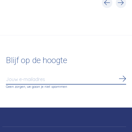
Carousel items
Blijf op de hoogte
Abo
Geen zorgen, we gaan je niet spammen