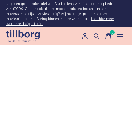
Krijg een gratis salontafel van Studio Henk vanaf een aankoopbedrag
van €1000. Ontdek ook al onze mooiste sale producten aan een
interessante prijs. – Advies nodig? Wij helpen je graag met jouw
interieurinrichting. Spring binnen in onze winkel. ☺ –
Lees hier meer
over onze designstudio.
0
items