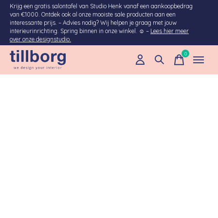
Krijg een gratis salontafel van Studio Henk vanaf een aankoopbedrag
van €1000. Ontdek ook al onze mooiste sale producten aan een
interessante prijs. – Advies nodig? Wij helpen je graag met jouw
interieurinrichting. Spring binnen in onze winkel. ☺ –
Lees hier meer
over onze designstudio.
0
items