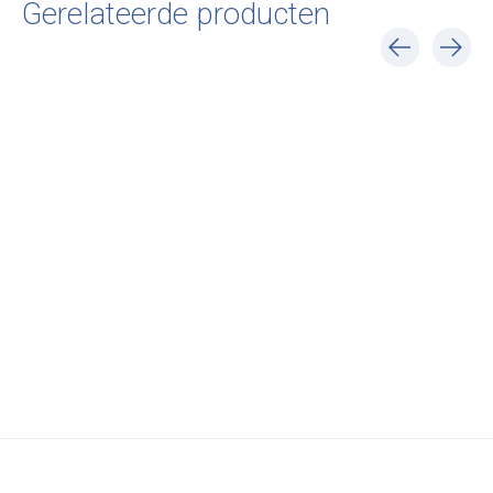
Gerelateerde producten
Carousel items
BD Barcelona
BD Barcelona
Bridges Small 90 cm
Bridges Small 90 cm
Arch
Curtain
€6.634,00
€6.634,00