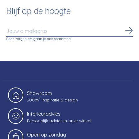
Blijf op de hoogte
Abo
Geen zorgen, we gaan je niet spammen
Showroom
300m² inspiratie & design
Interieuradvies
Persoonlijk advies in onze winkel
Open op zondag