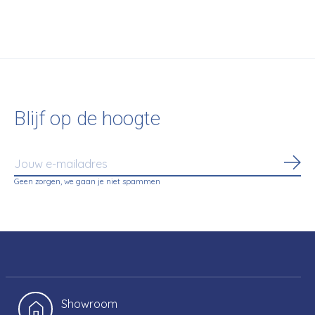
€735,00
€805,00
Blijf op de hoogte
Abo
Geen zorgen, we gaan je niet spammen
Showroom