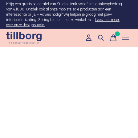
Krijg een gratis salontafel van Studio Henk vanaf een aankoopbedrag
van €1000. Ontdek ook al onze mooiste sale producten aan een
interessante prijs. – Advies nodig? Wij helpen je graag met jouw
interieurinrichting. Spring binnen in onze winkel. ☺ –
Lees hier meer
over onze designstudio.
0
items