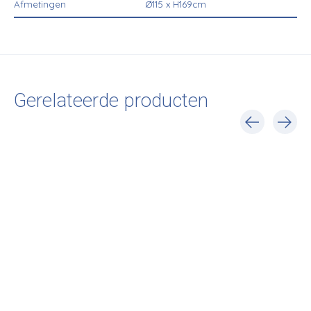
Afmetingen
Ø115 x H169cm
Gerelateerde producten
Carousel items
Vitra
Vitra
Vitra
Diamond Markers
Popsicle Clock - Wall
Sunburst Wall C
Clock - Wall Clock
Clock
€455,00