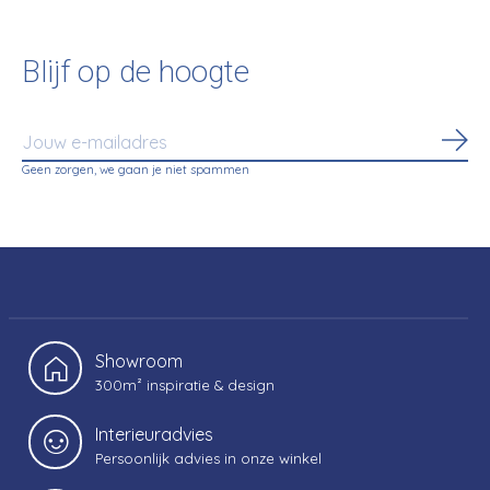
Blijf op de hoogte
Abo
Geen zorgen, we gaan je niet spammen
Showroom
300m² inspiratie & design
Interieuradvies
Persoonlijk advies in onze winkel