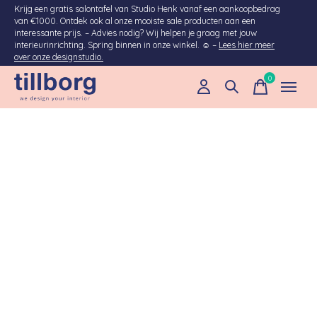
Krijg een gratis salontafel van Studio Henk vanaf een aankoopbedrag
van €1000. Ontdek ook al onze mooiste sale producten aan een
interessante prijs. – Advies nodig? Wij helpen je graag met jouw
interieurinrichting. Spring binnen in onze winkel. ☺ –
Lees hier meer
over onze designstudio.
0
items