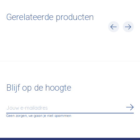
Gerelateerde producten
Carousel items
Blijf op de hoogte
Abo
Geen zorgen, we gaan je niet spammen