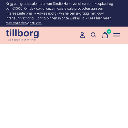
Krijg een gratis salontafel van Studio Henk vanaf een aankoopbedrag
van €1000. Ontdek ook al onze mooiste sale producten aan een
interessante prijs. – Advies nodig? Wij helpen je graag met jouw
interieurinrichting. Spring binnen in onze winkel. ☺ –
Lees hier meer
over onze designstudio.
0
items