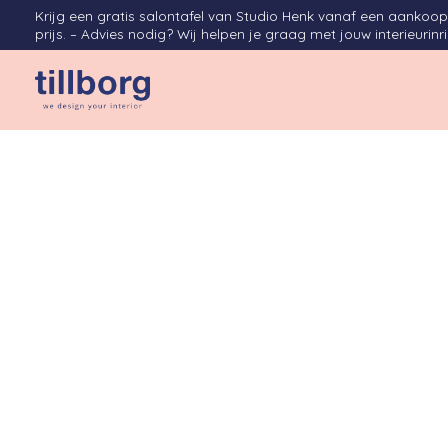
Krijg een gratis salontafel van Studio Henk vanaf een aanko
prijs. – Advies nodig? Wij helpen je graag met jouw interieurinr