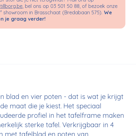
tillborg.be
, bel ons op 03 501 50 88, of bezoek onze
 showroom in Brasschaat (Bredabaan 575).
We
n je graag verder!
 blad en vier poten - dat is wat je krijgt
e maat die je kiest. Het speciaal
udeerde profiel in het tafelframe maken
elijk sterke tafel. Verkrijgbaar in 4
n met tafelblad en poten van