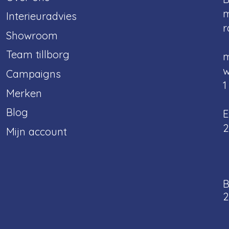
m
Interieuradvies
r
Showroom
Team tillborg
m
w
Campaigns
1
Merken
Blog
E
2
Mijn account
B
2