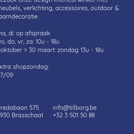
eubels, verlichting, accessoires, outdoor &
aamdecoratie
a, di: op afspraak
o, do, vr, za: 10u - 18u
 oktober > 30 maart: zondag 13u - 18u
xtra shopzondag:
7/09
redabaan 575
info@tillborg.be
930 Brasschaat
+32 3 501 50 88