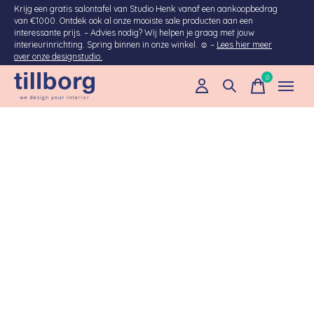
Krijg een gratis salontafel van Studio Henk vanaf een aankoopbedrag
van €1000. Ontdek ook al onze mooiste sale producten aan een
interessante prijs. – Advies nodig? Wij helpen je graag met jouw
interieurinrichting. Spring binnen in onze winkel. ☺ –
Lees hier meer
over onze designstudio.
0
items