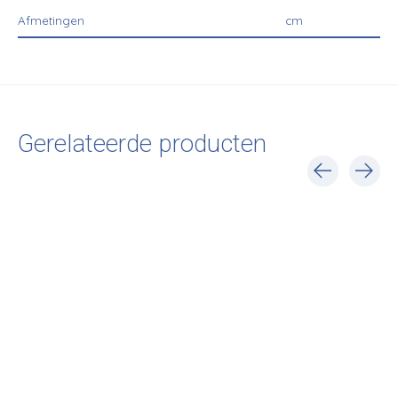
Afmetingen
cm
Gerelateerde producten
Carousel items
Kay Bojesen
Kay Bojesen
Kay Bojesen
Monkey mini
Monkey small
Monkey small