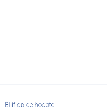
Carousel items
Norr11
Norr11
Audo Copenhagen
Elephant Chair
Elephant Chair - Front
Co Lounge Chair
Upholstery/Oak Black
Black Oak, Blac
€650,00
- Dunes Dark Brown
Base/Dakar Lea
€1.180,00
€1.415,00
Blijf op de hoogte