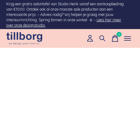
Krijg een gratis salontafel van Studio Henk vanaf een aankoopbedrag
van €1000. Ontdek ook al onze mooiste sale producten aan een
interessante prijs. – Advies nodig? Wij helpen je graag met jouw
interieurinrichting. Spring binnen in onze winkel. ☺ –
Lees hier meer
over onze designstudio.
0
items