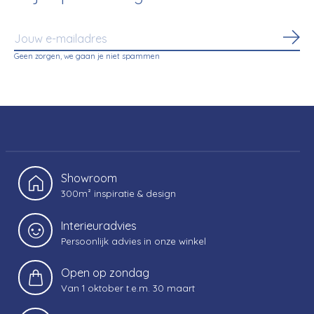
Abo
Geen zorgen, we gaan je niet spammen
Showroom
300m² inspiratie & design
Interieuradvies
Persoonlijk advies in onze winkel
Open op zondag
Van 1 oktober t.e.m. 30 maart