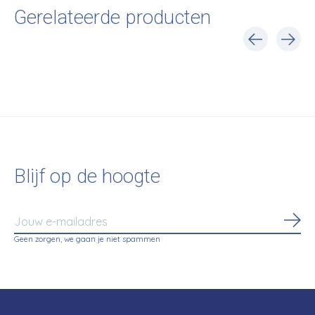
Gerelateerde producten
Carousel items
Blijf op de hoogte
Abo
Geen zorgen, we gaan je niet spammen