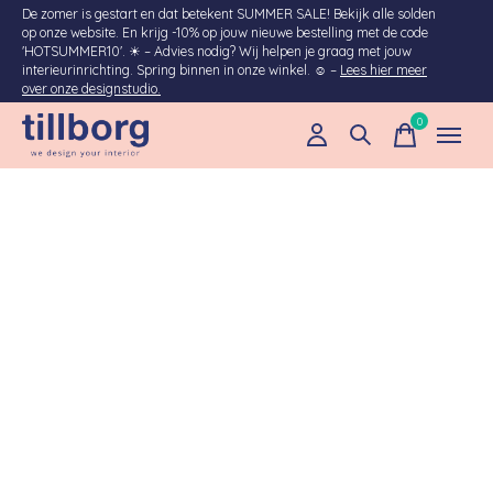
De zomer is gestart en dat betekent SUMMER SALE! Bekijk alle solden
op onze website. En krijg -10% op jouw nieuwe bestelling met de code
'HOTSUMMER10'. ☀︎ – Advies nodig? Wij helpen je graag met jouw
interieurinrichting. Spring binnen in onze winkel. ☺ –
Lees hier meer
over onze designstudio.
0
items