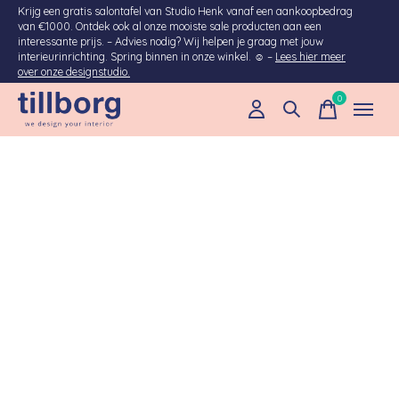
Krijg een gratis salontafel van Studio Henk vanaf een aankoopbedrag
van €1000. Ontdek ook al onze mooiste sale producten aan een
interessante prijs. – Advies nodig? Wij helpen je graag met jouw
interieurinrichting. Spring binnen in onze winkel. ☺ –
Lees hier meer
over onze designstudio.
0
items