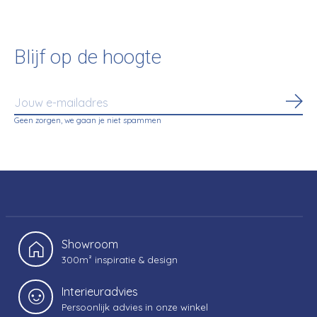
Blijf op de hoogte
Abo
Geen zorgen, we gaan je niet spammen
Showroom
300m² inspiratie & design
Interieuradvies
Persoonlijk advies in onze winkel