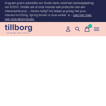
Krijg een gratis salontafel van Studio Henk vanaf een aankoopbedrag
van €1000. Ontdek ook al onze mooiste sale producten aan een
interessante prijs. – Advies nodig? Wij helpen je graag met jouw
interieurinrichting. Spring binnen in onze winkel. ☺ –
Lees hier meer
over onze designstudio.
0
items