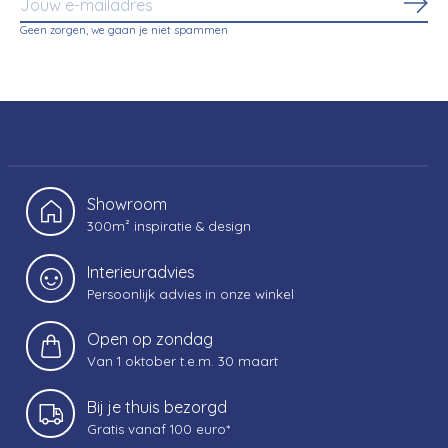
Abo
Geen zorgen, we gaan je niet spammen
Showroom
300m² inspiratie & design
Interieuradvies
Persoonlijk advies in onze winkel
Open op zondag
Van 1 oktober t.e.m. 30 maart
Bij je thuis bezorgd
Gratis vanaf 100 euro*