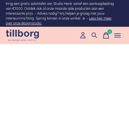
Krijg een gratis salontafel van Studio Henk vanaf een aankoopbedrag
van €1000. Ontdek ook al onze mooiste sale producten aan een
interessante prijs. – Advies nodig? Wij helpen je graag met jouw
interieurinrichting. Spring binnen in onze winkel. ☺ –
Lees hier meer
over onze designstudio.
0
items