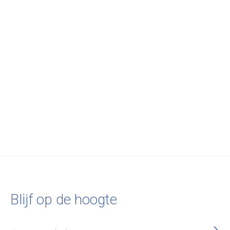
Serax
RISTRETTO MUG
SURFACE ZONDER
OOR D6 H6
CAMOGREEN
€12,00
Blijf op de hoogte