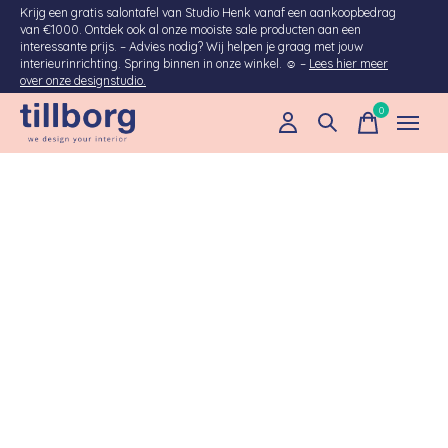
Krijg een gratis salontafel van Studio Henk vanaf een aankoopbedrag
van €1000. Ontdek ook al onze mooiste sale producten aan een
interessante prijs. – Advies nodig? Wij helpen je graag met jouw
interieurinrichting. Spring binnen in onze winkel. ☺ –
Lees hier meer
over onze designstudio.
0
items