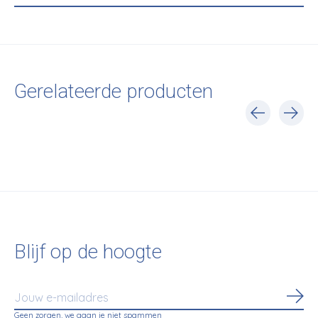
Gerelateerde producten
Carousel items
Blijf op de hoogte
Abo
Geen zorgen, we gaan je niet spammen