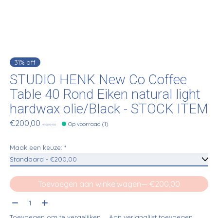
31% off
STUDIO HENK New Co Coffee
Table 40 Rond Eiken natural light
hardwax olie/Black - STOCK ITEM
€200,00
Op voorraad (1)
€289,00
Maak een keuze:
*
Toevoegen aan winkelwagen
— €200,00
Aantal:
Toevoegen om te vergelijken
Aan verlanglijst toevoegen