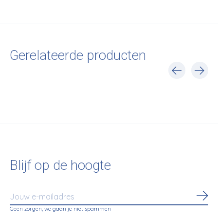
Gerelateerde producten
Carousel items
Blijf op de hoogte
Abo
Geen zorgen, we gaan je niet spammen