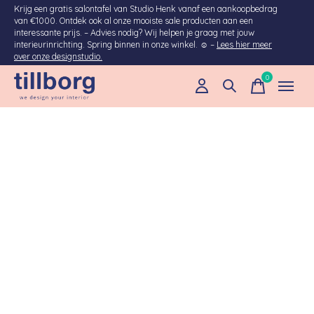
Krijg een gratis salontafel van Studio Henk vanaf een aankoopbedrag
van €1000. Ontdek ook al onze mooiste sale producten aan een
interessante prijs. – Advies nodig? Wij helpen je graag met jouw
interieurinrichting. Spring binnen in onze winkel. ☺ –
Lees hier meer
over onze designstudio.
0
items