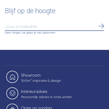
Blijf op de hoogte
Abo
Geen zorgen, we gaan je niet spammen
Showroom
300m² inspiratie & design
Interieuradvies
Persoonlijk advies in onze winkel
Open op zondag