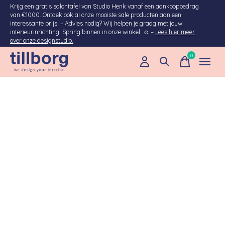
Krijg een gratis salontafel van Studio Henk vanaf een aankoopbedrag
van €1000. Ontdek ook al onze mooiste sale producten aan een
interessante prijs. – Advies nodig? Wij helpen je graag met jouw
interieurinrichting. Spring binnen in onze winkel. ☺ –
Lees hier meer
over onze designstudio.
0
items