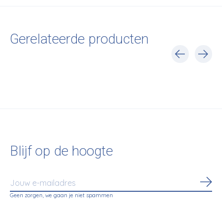
Gerelateerde producten
Carousel items
Blijf op de hoogte
Abo
Geen zorgen, we gaan je niet spammen