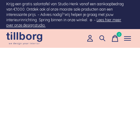
Krijg een gratis salontafel van Studio Henk vanaf een aankoopbedrag
van €1000. Ontdek ook al onze mooiste sale producten aan een
interessante prijs. – Advies nodig? Wij helpen je graag met jouw
interieurinrichting. Spring binnen in onze winkel. ☺ –
Lees hier meer
over onze designstudio.
0
items