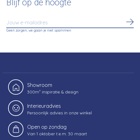
Blijf op de hoogte
Abo
Geen zorgen, we gaan je niet spammen
Showroom
300m² inspiratie & design
Interieuradvies
Persoonlijk advies in onze winkel
Open op zondag
Van 1 oktober t.e.m. 30 maart