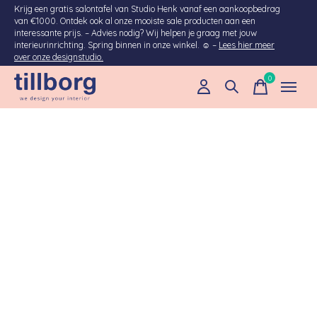
Krijg een gratis salontafel van Studio Henk vanaf een aankoopbedrag
van €1000. Ontdek ook al onze mooiste sale producten aan een
interessante prijs. – Advies nodig? Wij helpen je graag met jouw
interieurinrichting. Spring binnen in onze winkel. ☺ –
Lees hier meer
over onze designstudio.
0
items