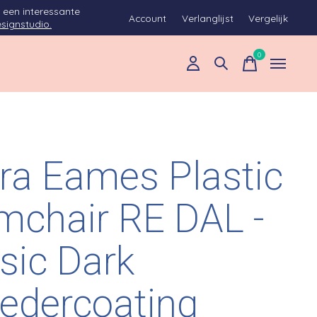
 een interessante
Account
Verlanglijst
Vergelijk
signstudio.
0
items
tra Eames Plastic
mchair RE DAL -
sic Dark
edercoating