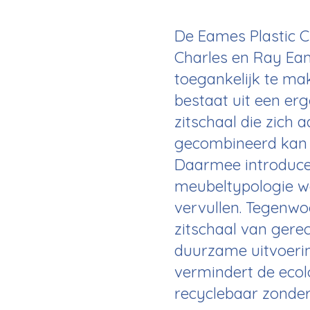
De Eames Plastic C
Charles en Ray Ea
toegankelijk te ma
bestaat uit een e
zitschaal die zich 
gecombineerd kan w
Daarmee introduce
meubeltypologie wa
vervullen. Tegenw
zitschaal van gere
duurzame uitvoerin
vermindert de ecolo
recyclebaar zonder 