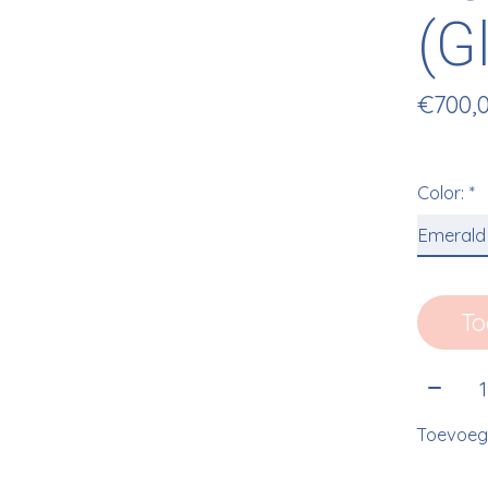
(G
€700,
Color:
*
To
Aantal
Toevoege