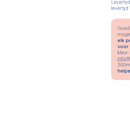
Levertij
levertijd
Goed 
mogel
elk p
voor 
kleur
info@
300m²
helpe