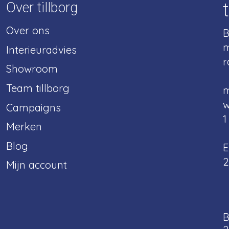
Over tillborg
Over ons
B
m
Interieuradvies
r
Showroom
Team tillborg
m
w
Campaigns
1
Merken
Blog
E
2
Mijn account
B