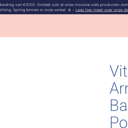
opbedrag van €1000. Ontdek ook al onze mooiste sale producten aan
ichting. Spring binnen in onze winkel. ☺ –
Lees hier meer over onze de
Vi
Ar
Ba
Po