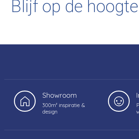
Blijf op de hoogte
Showroom
300m² inspiratie &
P
design
w