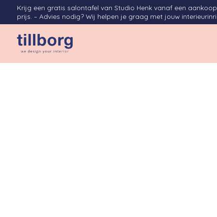
Krijg een gratis salontafel van Studio Henk vanaf een aanko
prijs. – Advies nodig? Wij helpen je graag met jouw interieurinr