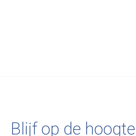
WOUD
€1.538,00
Elevate Shelving system 7 - Black
Blijf op de hoogte