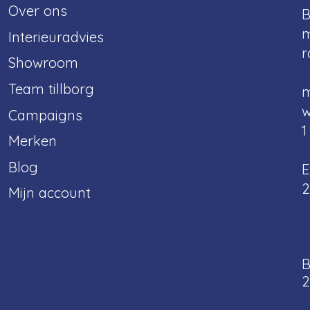
Over ons
B
m
Interieuradvies
r
Showroom
Team tillborg
m
w
Campaigns
1
Merken
Blog
E
2
Mijn account
B
2