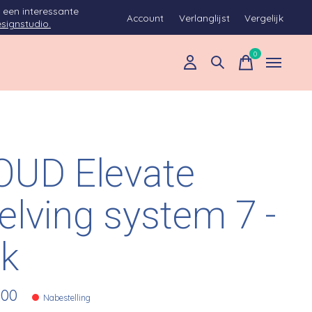
 een interessante
Account
Verlanglijst
Vergelijk
signstudio.
0
items
UD Elevate
elving system 7 -
k
,00
Nabestelling