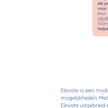
elk p
voor 
kleur
info@
300m²
helpe
Elevate is een mod
mogelijkheden. Met
Elevate uitgebreid