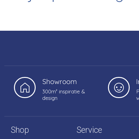
Showroom
300m² inspiratie &
P
design
w
Shop
Service