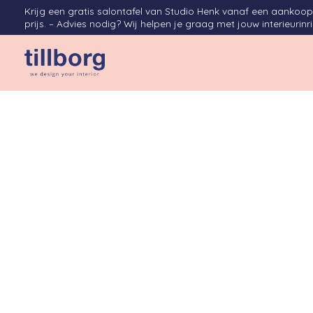
Krijg een gratis salontafel van Studio Henk vanaf een aanko
prijs. – Advies nodig? Wij helpen je graag met jouw interieurinr