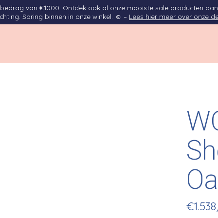
opbedrag van €1000. Ontdek ook al onze mooiste sale producten aan
ichting. Spring binnen in onze winkel. ☺ –
Lees hier meer over onze de
WO
Sh
Oa
€1.538