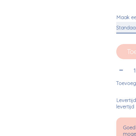
Maak ee
To
Aantal
Toevoege
Levertij
levertijd
Goed 
mogel