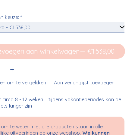
n keuze:
*
evoegen aan winkelwagen
— €1.538,00
:
n om te vergelijken
Aan verlanglijst toevoegen
d: circa 8 - 12 weken – tijdens vakantieperiodes kan de
 iets langer zijn
om te weten: niet alle producten staan in alle
ijke uitvoeringen op onze webshop.
We kunnen