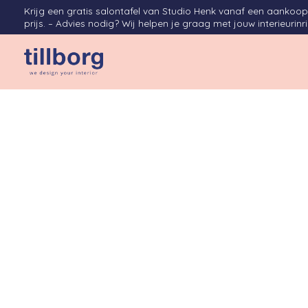
Krijg een gratis salontafel van Studio Henk vanaf een aanko
prijs. – Advies nodig? Wij helpen je graag met jouw interieurinr