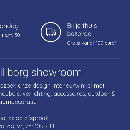
Bij je thuis
zondag
bezorgd
 t.e.m. 30
Gratis vanaf 100 euro*
tillborg showroom
ezoek onze design interieurwinkel met
eubels, verlichting, accessoires, outdoor &
aamdecoratie
a, di: op afspraak
o, do, vr, za: 10u - 18u