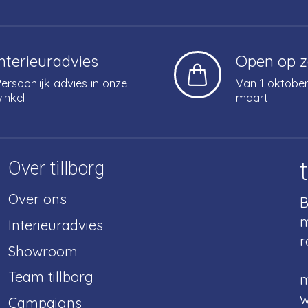
Interieuradvies
Open op 
ersoonlijk advies in onze
Van 1 oktober
inkel
maart
Over tillborg
Over ons
B
m
Interieuradvies
r
Showroom
Team tillborg
m
w
Campaigns