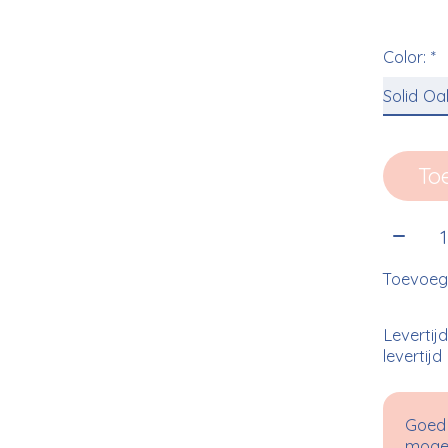
Color:
*
To
Aantal
Toevoege
Levertij
levertijd
Goed 
mogel