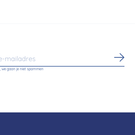
Abon
, we gaan je niet spammen