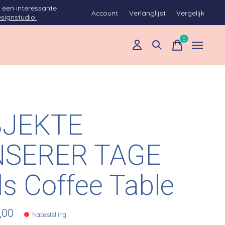
 een interessante
Account
Verlanglijst
Vergelijk
signstudio.
0
items
BJEKTE
SERER TAGE
ls Coffee Table
,00
Nabestelling