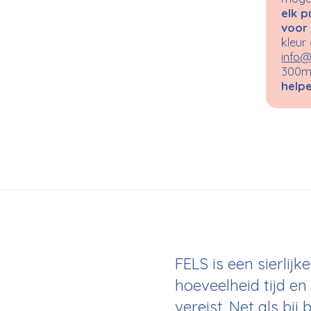
elk p
voor 
kleur
info@
300m²
helpe
FELS is een sierlij
hoeveelheid tijd en
vereist. Net als bi