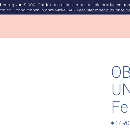
opbedrag van €1000. Ontdek ook al onze mooiste sale producten aan
ichting. Spring binnen in onze winkel. ☺ –
Lees hier meer over onze de
O
UN
Fe
€1.490