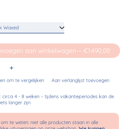
evoegen aan winkelwagen
— €1.490,00
:
n om te vergelijken
Aan verlanglijst toevoegen
d: circa 4 - 8 weken – tijdens vakantieperiodes kan de
 iets langer zijn
om te weten: niet alle producten staan in alle
ijke uitvoeringen op onze webshop.
We kunnen