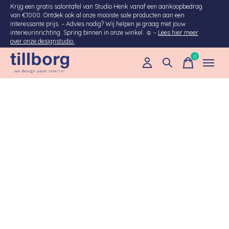
Krijg een gratis salontafel van Studio Henk vanaf een aankoopbedrag
van €1000. Ontdek ook al onze mooiste sale producten aan een
interessante prijs. – Advies nodig? Wij helpen je graag met jouw
interieurinrichting. Spring binnen in onze winkel. ☺ –
Lees hier meer
over onze designstudio.
0
items