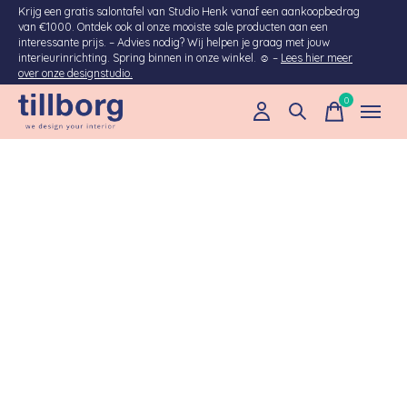
Krijg een gratis salontafel van Studio Henk vanaf een aankoopbedrag
van €1000. Ontdek ook al onze mooiste sale producten aan een
interessante prijs. – Advies nodig? Wij helpen je graag met jouw
interieurinrichting. Spring binnen in onze winkel. ☺ –
Lees hier meer
over onze designstudio.
0
items