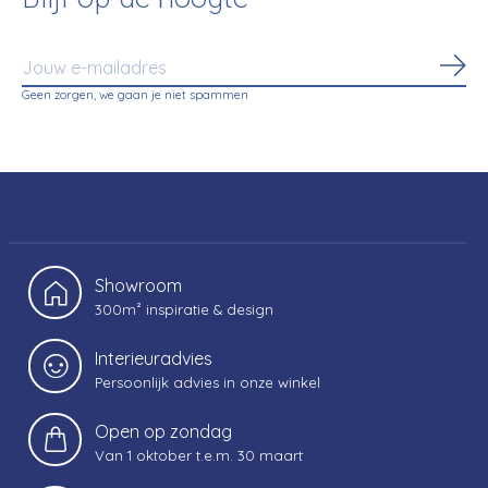
Abo
Geen zorgen, we gaan je niet spammen
Showroom
300m² inspiratie & design
Interieuradvies
Persoonlijk advies in onze winkel
Open op zondag
Van 1 oktober t.e.m. 30 maart