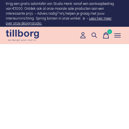
Krijg een gratis salontafel van Studio Henk vanaf een aankoopbedrag
van €1000. Ontdek ook al onze mooiste sale producten aan een
interessante prijs. – Advies nodig? Wij helpen je graag met jouw
interieurinrichting. Spring binnen in onze winkel. ☺ –
Lees hier meer
over onze designstudio.
0
items