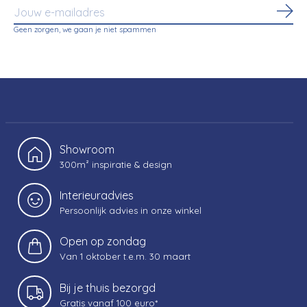
Abo
Geen zorgen, we gaan je niet spammen
Showroom
300m² inspiratie & design
Interieuradvies
Persoonlijk advies in onze winkel
Open op zondag
Van 1 oktober t.e.m. 30 maart
Bij je thuis bezorgd
Gratis vanaf 100 euro*