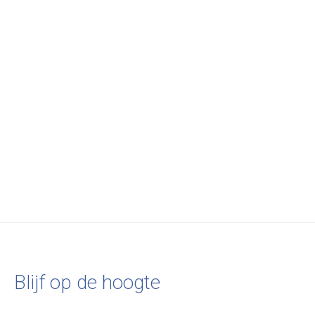
Carousel items
PAPER COLLECTIVE
Frame 50x70
€60,00
Blijf op de hoogte