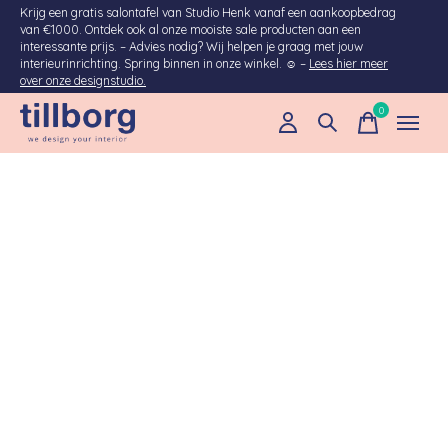
Krijg een gratis salontafel van Studio Henk vanaf een aankoopbedrag
van €1000. Ontdek ook al onze mooiste sale producten aan een
interessante prijs. – Advies nodig? Wij helpen je graag met jouw
interieurinrichting. Spring binnen in onze winkel. ☺ –
Lees hier meer
over onze designstudio.
0
items