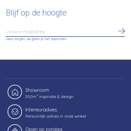
Blijf op de hoogte
Abo
Geen zorgen, we gaan je niet spammen
Showroom
300m² inspiratie & design
Interieuradvies
Persoonlijk advies in onze winkel
Open op zondag