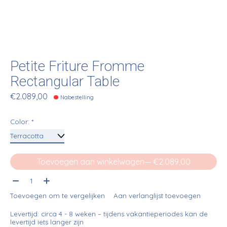
Petite Friture Fromme
Rectangular Table
€2.089,00
Nabestelling
Color:
*
Toevoegen aan winkelwagen
— €2.089,00
Aantal:
Toevoegen om te vergelijken
Aan verlanglijst toevoegen
Levertijd: circa 4 - 8 weken – tijdens vakantieperiodes kan de
levertijd iets langer zijn