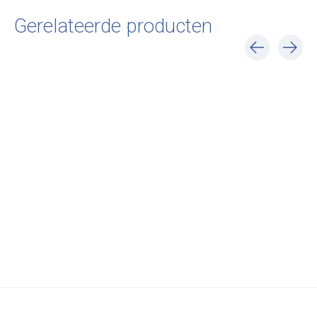
Gerelateerde producten
Carousel items
Petite Friture
Petite Friture
Fromme Stool
Fromme Chair
€279,00
€379,00