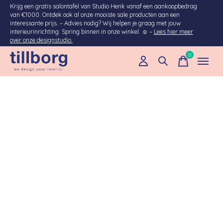
Krijg een gratis salontafel van Studio Henk vanaf een aankoopbedrag
van €1000. Ontdek ook al onze mooiste sale producten aan een
interessante prijs. – Advies nodig? Wij helpen je graag met jouw
interieurinrichting. Spring binnen in onze winkel. ☺ –
Lees hier meer
over onze designstudio.
0
items