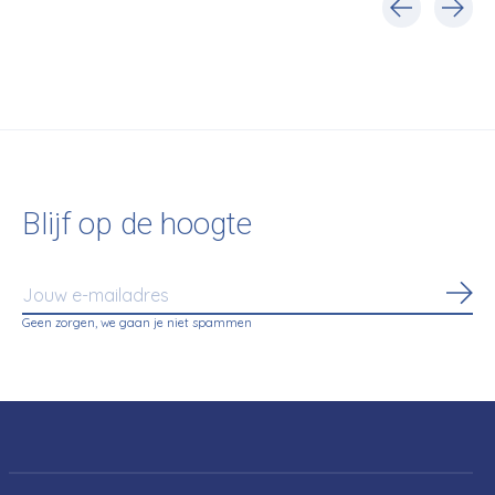
Carousel items
Blijf op de hoogte
Abo
Geen zorgen, we gaan je niet spammen