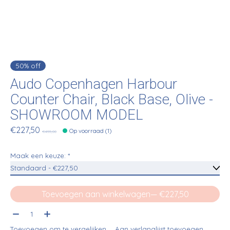
50% off
Audo Copenhagen Harbour
Counter Chair, Black Base, Olive -
SHOWROOM MODEL
€227,50
Op voorraad (1)
€455,00
Maak een keuze:
*
Toevoegen aan winkelwagen
— €227,50
Aantal:
Toevoegen om te vergelijken
Aan verlanglijst toevoegen