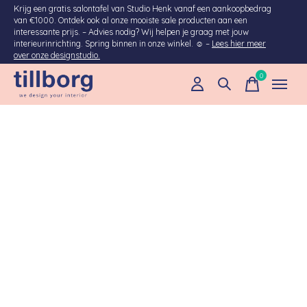
Krijg een gratis salontafel van Studio Henk vanaf een aankoopbedrag
van €1000. Ontdek ook al onze mooiste sale producten aan een
interessante prijs. – Advies nodig? Wij helpen je graag met jouw
interieurinrichting. Spring binnen in onze winkel. ☺ –
Lees hier meer
over onze designstudio.
0
items