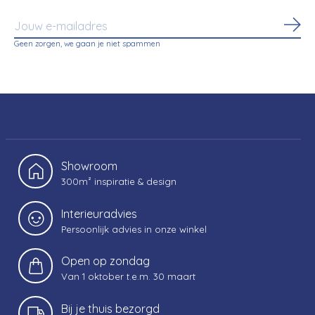
Abo
Geen zorgen, we gaan je niet spammen
Showroom
300m² inspiratie & design
Interieuradvies
Persoonlijk advies in onze winkel
Open op zondag
Van 1 oktober t.e.m. 30 maart
Bij je thuis bezorgd