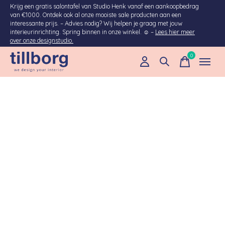
Krijg een gratis salontafel van Studio Henk vanaf een aankoopbedrag
van €1000. Ontdek ook al onze mooiste sale producten aan een
interessante prijs. – Advies nodig? Wij helpen je graag met jouw
interieurinrichting. Spring binnen in onze winkel. ☺ –
Lees hier meer
over onze designstudio.
0
items